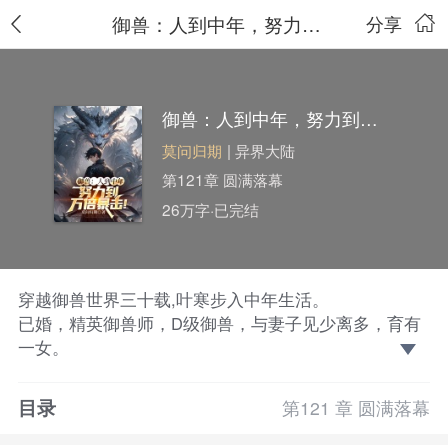
御兽：人到中年，努力到万倍暴击！
分享
御兽：人到中年，努力到万倍暴击！
莫问归期
| 异界大陆
第121章 圆满落幕
26万字·已完结
穿越御兽世界三十载,叶寒步入中年生活。
已婚，精英御兽师，D级御兽，与妻子见少离多，育有
一女。
为了在这个凶兽横行霸道的世界活下去。
猎魔人，狩猎者，开荒小队……这些年，没有金手指的
目录
第121 章 圆满落幕
叶寒，不知换了多少身份。
“终于能躺平了啊。”