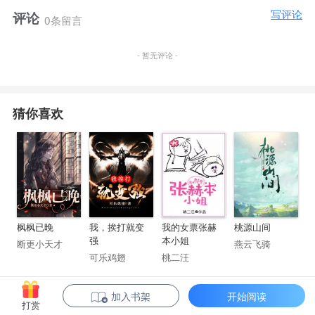
这一日，站在讲台上当了三年大学老师的叶寒感叹道。
写评论
评论
0条留言
“叮。”
“努力就会暴击系统到达。”
- 暂无评论 -
“每努力一次便可以触发暴击一次，最低十倍，最高万
倍。”
“检测到您为了提升自身实力，让御兽服用珍贵药剂，
猜你喜欢
特别努力，触发百倍暴击，让御兽血脉进阶为C级！”
金手指突然上线了。
“……”
原本已成为一条咸鱼。
枫枫已晚
我，挨打就变
我的女票张赫
桃源山间
强
本小姐
断更小天才
燕云飞骑
可乐鸡翅
桃二汪
加入书架
开始阅读
打赏