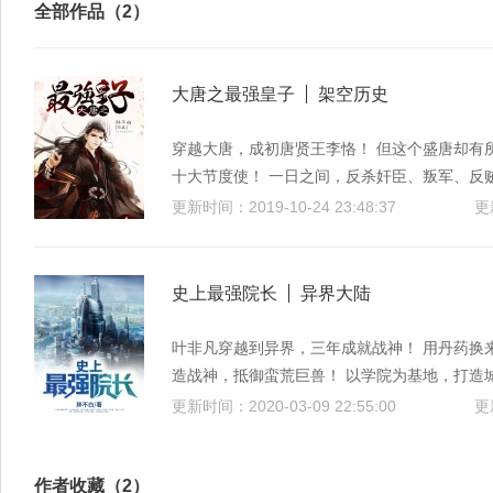
全部作品（2）
大唐之最强皇子
架空历史
穿越大唐，成初唐贤王李恪！ 但这个盛唐却有
十大节度使！ 一日之间，反杀奸臣、叛军、反
港，掌控天下之狼兵！ 解决疟疾，超低税收，
更新时间：2019-10-24 23:48:37
繁荣之地！ 程咬金：“李恪是我师父！” 杨玉
李世民：“恪儿啊！踏平吐蕃，干翻突厥，歼灭
任，父皇就交给你啦！”
史上最强院长
异界大陆
叶非凡穿越到异界，三年成就战神！ 用丹药换
造战神，抵御蛮荒巨兽！ 以学院为基地，打造
更新时间：2020-03-09 22:55:00
更
作者收藏（2）