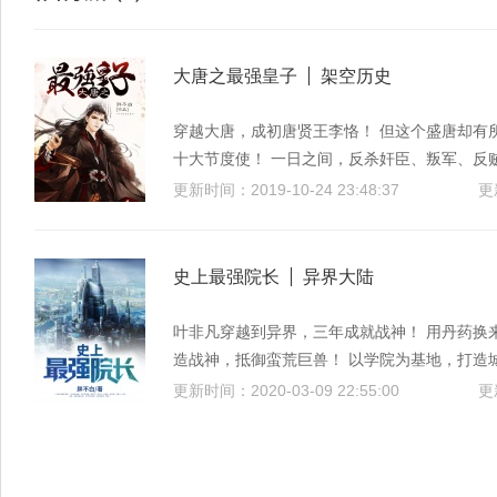
大唐之最强皇子
架空历史
穿越大唐，成初唐贤王李恪！ 但这个盛唐却有
十大节度使！ 一日之间，反杀奸臣、叛军、反
港，掌控天下之狼兵！ 解决疟疾，超低税收，
更新时间：2019-10-24 23:48:37
繁荣之地！ 程咬金：“李恪是我师父！” 杨玉
李世民：“恪儿啊！踏平吐蕃，干翻突厥，歼灭
任，父皇就交给你啦！”
史上最强院长
异界大陆
叶非凡穿越到异界，三年成就战神！ 用丹药换
造战神，抵御蛮荒巨兽！ 以学院为基地，打造
更新时间：2020-03-09 22:55:00
更