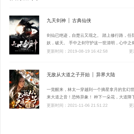
九天剑神
古典仙侠
剑仙已绝迹，自楚云又现之。 踏上修行路，任
妖，破天。 手中之剑守护这一世清明，心中之
更新时间：2019-08-19 16:42:58
更
无敌从大道之子开始
异界大陆
一觉醒来，林太一穿越到一个摘星拿月的玄幻
来大道之音！恐怖异象！ 种下一朵花，大道降
间，那条鱼化龙了！ 无心插柳柳成荫，无数年
更新时间：2021-11-06 21:51:22
之主默然：“此子将来必将君临天下！” 宛若天
大帝感慨：“大乱之争即将开启！” 大道之子林
子，谁家的大道之子只有练气？求求你们放过我