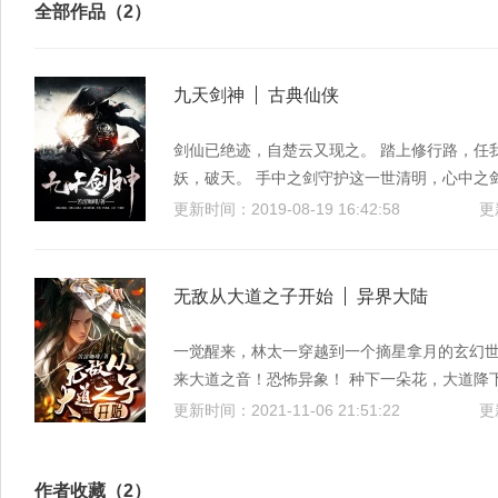
全部作品（2）
九天剑神
古典仙侠
剑仙已绝迹，自楚云又现之。 踏上修行路，任
妖，破天。 手中之剑守护这一世清明，心中之
更新时间：2019-08-19 16:42:58
更
无敌从大道之子开始
异界大陆
一觉醒来，林太一穿越到一个摘星拿月的玄幻
来大道之音！恐怖异象！ 种下一朵花，大道降
间，那条鱼化龙了！ 无心插柳柳成荫，无数年
更新时间：2021-11-06 21:51:22
之主默然：“此子将来必将君临天下！” 宛若天
大帝感慨：“大乱之争即将开启！” 大道之子林
作者收藏（2）
子，谁家的大道之子只有练气？求求你们放过我