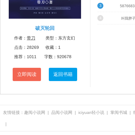
3
5876683
4
叫我胖
破灭轮回
作者：
带刀
类型：东方玄幻
点击：28269
收藏：1
推荐：1011
字数：920678
立即阅读
返回书籍
友情链接：
趣阅小说网
|
品阅小说网
|
iciyuan轻小说
|
掌阅书城
|
|