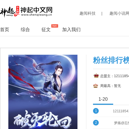
趣阅科技
|
趣阅小说
首页
综合
征文
加入我们
粉丝排行榜
总盟主：1211185
周最高：暂无
1-20
1
12111854
2
梦殇@忘