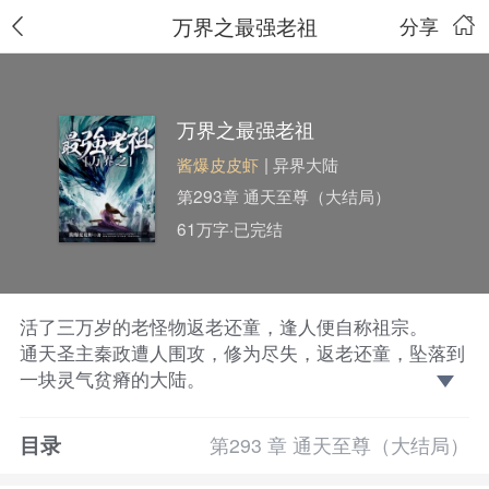
万界之最强老祖
分享
万界之最强老祖
酱爆皮皮虾
| 异界大陆
第293章 通天至尊（大结局）
61万字·已完结
活了三万岁的老怪物返老还童，逢人便自称祖宗。
通天圣主秦政遭人围攻，修为尽失，返老还童，坠落到
一块灵气贫瘠的大陆。
逢人自称祖宗，不服直接打服。到最后，喊秦政为祖宗
竟成了实力的象征，非强者没有资格！
目录
第293 章 通天至尊（大结局）