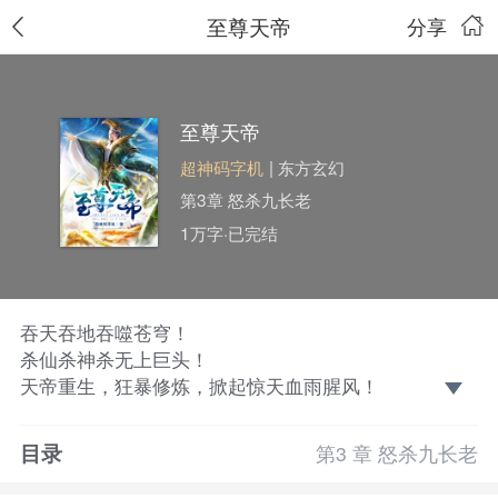
至尊天帝
分享
至尊天帝
超神码字机
| 东方玄幻
第3章 怒杀九长老
1万字·已完结
吞天吞地吞噬苍穹！
杀仙杀神杀无上巨头！
天帝重生，狂暴修炼，掀起惊天血雨腥风！
这一世！他要血戮天宇，弹指遮天，主宰三界，永生不
死！
目录
第3 章 怒杀九长老