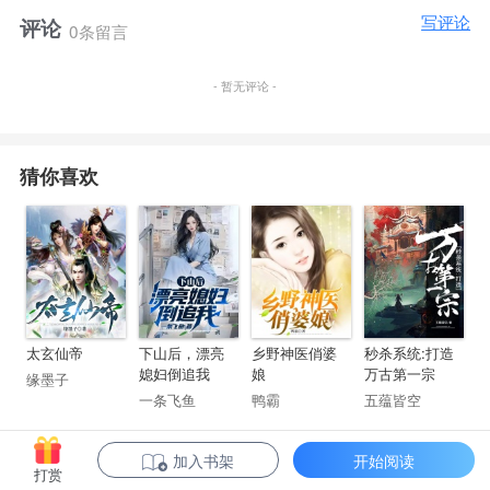
其他功能敬请期待！
写评论
评论
0条留言
？？？
这么简陋，连商店都没解锁，我怎么搞？
- 暂无评论 -
系统：
每月会随机赠送一件物品，请宿主耐心等待。
宿主每日完成任务，奖励一袋普通化肥。
猜你喜欢
我：……
“叮，雷霆果实还有3小时成熟，请宿主及时采摘。”
等待一年，林逸终于苦尽甘来。
太玄仙帝
下山后，漂亮
乡野神医俏婆
秒杀系统:打造
媳妇倒追我
娘
万古第一宗
缘墨子
一条飞鱼
鸭霸
五蕴皆空
加入书架
开始阅读
打赏